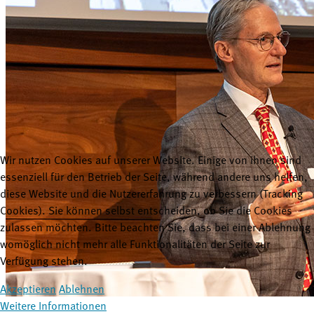
Wir nutzen Cookies auf unserer Website. Einige von ihnen sind
essenziell für den Betrieb der Seite, während andere uns helfen,
diese Website und die Nutzererfahrung zu verbessern (Tracking
Cookies). Sie können selbst entscheiden, ob Sie die Cookies
zulassen möchten. Bitte beachten Sie, dass bei einer Ablehnung
womöglich nicht mehr alle Funktionalitäten der Seite zur
Verfügung stehen.
Akzeptieren
Ablehnen
Weitere Informationen