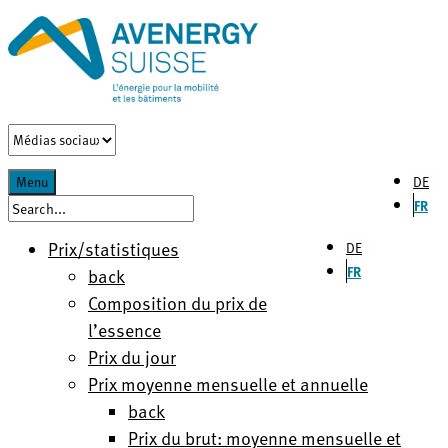
DE
Menu
FR
Prix/statistiques
DE
FR
back
Composition du prix de
l’essence
Prix du jour
Prix moyenne mensuelle et annuelle
back
Prix du brut: moyenne mensuelle et