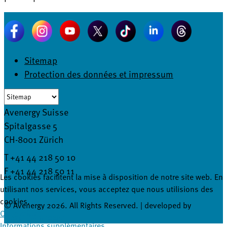
Sitemap
Protection des données et impressum
Avenergy Suisse
Spitalgasse 5
CH-8001 Zürich
T +41 44 218 50 10
F +41 44 218 50 11
Les cookies facilitent la mise à disposition de notre site web. En
info@avenergy.ch
utilisant nos services, vous acceptez que nous utilisions des
cookies.
© Avenergy 2026. All Rights Reserved. | developed by
Ok
Je refuse
masterhomepage
Informations supplémentaires