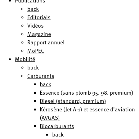
Publications
back
Editorials
Vidéos
Magazine
Rapport annuel
MoPEC
Mobilité
back
Carburants
back
Essence (sans plomb 95, 98, premium)
Diesel (standard, premium)
Kérosène (Jet A-1) et essence d’aviation
(AVGAS)
Biocarburants
back