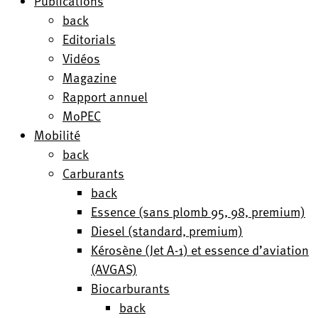
Publications
back
Editorials
Vidéos
Magazine
Rapport annuel
MoPEC
Mobilité
back
Carburants
back
Essence (sans plomb 95, 98, premium)
Diesel (standard, premium)
Kérosène (Jet A-1) et essence d’aviation
(AVGAS)
Biocarburants
back