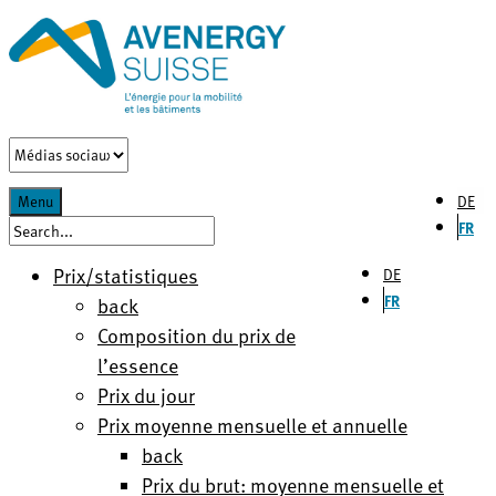
DE
Menu
FR
Prix/statistiques
DE
FR
back
Composition du prix de
l’essence
Prix du jour
Prix moyenne mensuelle et annuelle
back
Prix du brut: moyenne mensuelle et