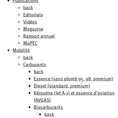
Publications
back
Editorials
Vidéos
Magazine
Rapport annuel
MoPEC
Mobilité
back
Carburants
back
Essence (sans plomb 95, 98, premium)
Diesel (standard, premium)
Kérosène (Jet A-1) et essence d’aviation
(AVGAS)
Biocarburants
back