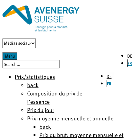
DE
Menu
FR
Prix/statistiques
DE
FR
back
Composition du prix de
l’essence
Prix du jour
Prix moyenne mensuelle et annuelle
back
Prix du brut: moyenne mensuelle et