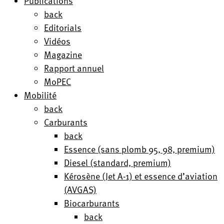
Publications
back
Editorials
Vidéos
Magazine
Rapport annuel
MoPEC
Mobilité
back
Carburants
back
Essence (sans plomb 95, 98, premium)
Diesel (standard, premium)
Kérosène (Jet A-1) et essence d’aviation
(AVGAS)
Biocarburants
back