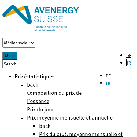
DE
Menu
FR
Prix/statistiques
DE
FR
back
Composition du prix de
l’essence
Prix du jour
Prix moyenne mensuelle et annuelle
back
Prix du brut: moyenne mensuelle et