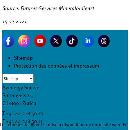
Source: Futures-Services Mineralöldienst
15 03 2021
Sitemap
Protection des données et impressum
Avenergy Suisse
Spitalgasse 5
CH-8001 Zürich
T +41 44 218 50 10
F +41 44 218 50 11
Les cookies facilitent la mise à disposition de notre site web. En
info@avenergy.ch