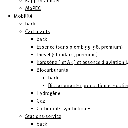
Rapport annuel
MoPEC
Mobilité
back
Carburants
back
Essence (sans plomb 95, 98, premium)
Diesel (standard, premium)
Kérosène (Jet A-1) et essence d’aviation
Biocarburants
back
Biocarburants: production et soutie
Hydrogène
Gaz
Carburants synthétiques
Stations-service
back