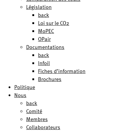
Législation
back
Loi sur le CO2
MoPEC
OPair
Documentations
back
Infoil
Fiches d’information
Brochures
Politique
Nous
back
Comité
Membres
Collaborateurs