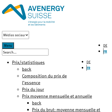
DE
Menu
FR
Prix/statistiques
DE
FR
back
Composition du prix de
l’essence
Prix du jour
Prix moyenne mensuelle et annuelle
back
Prix du brut: moyenne mensuelle et