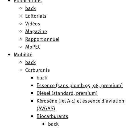
Publications
back
Editorials
Vidéos
Magazine
Rapport annuel
MoPEC
Mobilité
back
Carburants
back
Essence (sans plomb 95, 98, premium)
Diesel (standard, premium)
Kérosène (Jet A-1) et essence d’aviation
(AVGAS)
Biocarburants
back