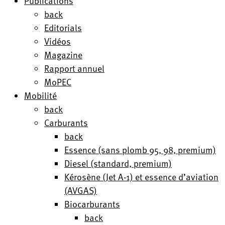
Publications
back
Editorials
Vidéos
Magazine
Rapport annuel
MoPEC
Mobilité
back
Carburants
back
Essence (sans plomb 95, 98, premium)
Diesel (standard, premium)
Kérosène (Jet A-1) et essence d’aviation
(AVGAS)
Biocarburants
back