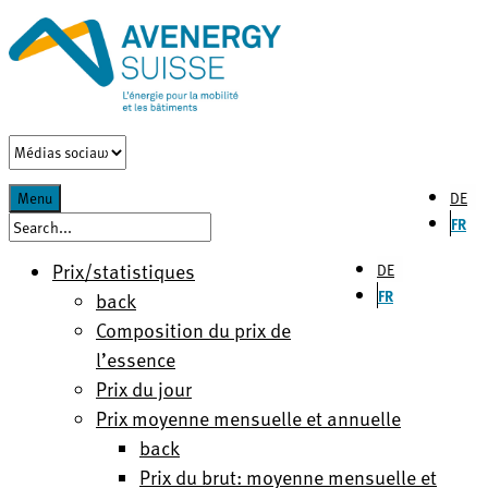
DE
Menu
FR
Prix/statistiques
DE
FR
back
Composition du prix de
l’essence
Prix du jour
Prix moyenne mensuelle et annuelle
back
Prix du brut: moyenne mensuelle et