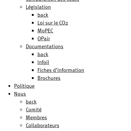
Législation
back
Loi sur le CO2
MoPEC
OPair
Documentations
back
Infoil
Fiches d’information
Brochures
Politique
Nous
back
Comité
Membres
Collaborateurs