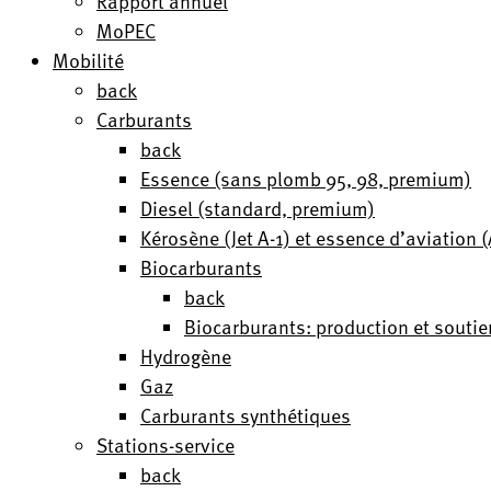
Rapport annuel
MoPEC
Mobilité
back
Carburants
back
Essence (sans plomb 95, 98, premium)
Diesel (standard, premium)
Kérosène (Jet A-1) et essence d’aviation
Biocarburants
back
Biocarburants: production et soutie
Hydrogène
Gaz
Carburants synthétiques
Stations-service
back