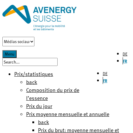
DE
Menu
FR
Prix/statistiques
DE
FR
back
Composition du prix de
l’essence
Prix du jour
Prix moyenne mensuelle et annuelle
back
Prix du brut: moyenne mensuelle et