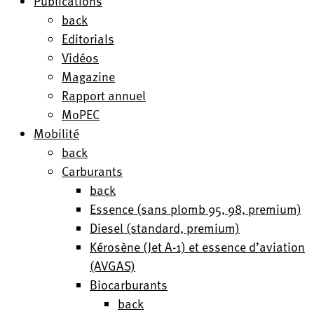
Publications
back
Editorials
Vidéos
Magazine
Rapport annuel
MoPEC
Mobilité
back
Carburants
back
Essence (sans plomb 95, 98, premium)
Diesel (standard, premium)
Kérosène (Jet A-1) et essence d’aviation
(AVGAS)
Biocarburants
back