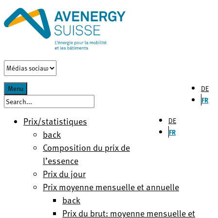
DE
Menu
FR
Prix/statistiques
DE
FR
back
Composition du prix de
l’essence
Prix du jour
Prix moyenne mensuelle et annuelle
back
Prix du brut: moyenne mensuelle et