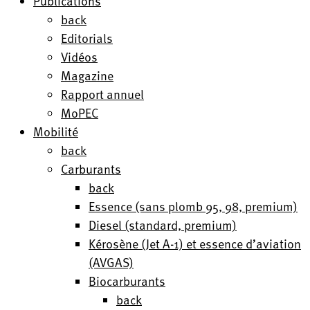
Publications
back
Editorials
Vidéos
Magazine
Rapport annuel
MoPEC
Mobilité
back
Carburants
back
Essence (sans plomb 95, 98, premium)
Diesel (standard, premium)
Kérosène (Jet A-1) et essence d’aviation
(AVGAS)
Biocarburants
back