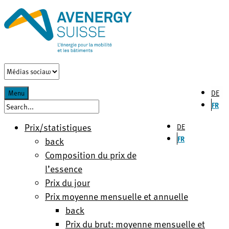
DE
Menu
FR
Prix/statistiques
DE
FR
back
Composition du prix de
l’essence
Prix du jour
Prix moyenne mensuelle et annuelle
back
Prix du brut: moyenne mensuelle et