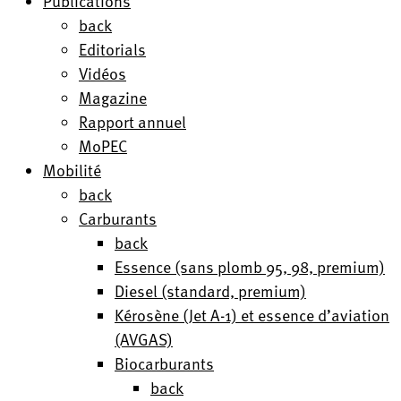
Publications
back
Editorials
Vidéos
Magazine
Rapport annuel
MoPEC
Mobilité
back
Carburants
back
Essence (sans plomb 95, 98, premium)
Diesel (standard, premium)
Kérosène (Jet A-1) et essence d’aviation
(AVGAS)
Biocarburants
back