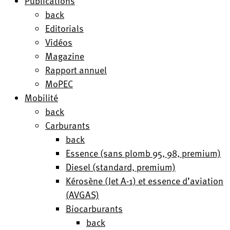
Publications
back
Editorials
Vidéos
Magazine
Rapport annuel
MoPEC
Mobilité
back
Carburants
back
Essence (sans plomb 95, 98, premium)
Diesel (standard, premium)
Kérosène (Jet A-1) et essence d’aviation
(AVGAS)
Biocarburants
back