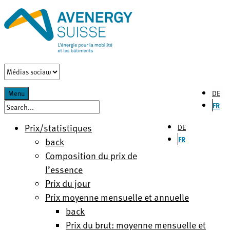
DE
Menu
FR
Prix/statistiques
DE
FR
back
Composition du prix de
l’essence
Prix du jour
Prix moyenne mensuelle et annuelle
back
Prix du brut: moyenne mensuelle et