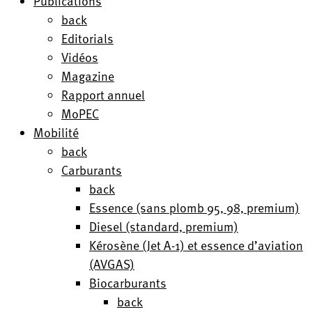
Publications
back
Editorials
Vidéos
Magazine
Rapport annuel
MoPEC
Mobilité
back
Carburants
back
Essence (sans plomb 95, 98, premium)
Diesel (standard, premium)
Kérosène (Jet A-1) et essence d’aviation
(AVGAS)
Biocarburants
back