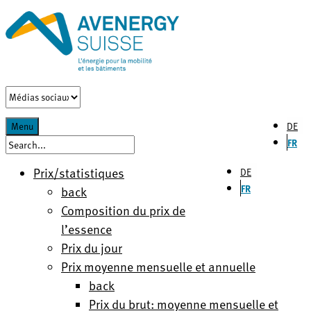
DE
Menu
FR
Prix/statistiques
DE
FR
back
Composition du prix de
l’essence
Prix du jour
Prix moyenne mensuelle et annuelle
back
Prix du brut: moyenne mensuelle et