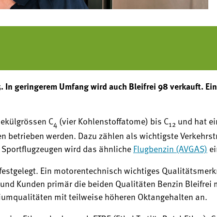
 95. In geringerem Umfang wird auch Bleifrei 98 verkauft.
lekülgrössen C
(vier Kohlenstoffatome) bis C
und hat ei
4
12
toren betrieben werden. Dazu zählen als wichtigste Verkeh
d Sportflugzeugen wird das ähnliche
Flugbenzin (AVGAS)
ei
festgelegt. Ein motorentechnisch wichtiges Qualitätsmerkm
nd Kunden primär die beiden Qualitäten Benzin Bleifrei m
iumqualitäten mit teilweise höheren Oktangehalten an.